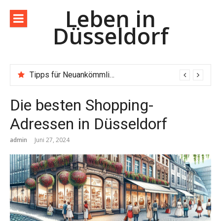
Direkt
Leben in
zum
Düsseldorf
Inhalt
Tipps für Neuankömmlinge in Düsseldorf – Dein Wegweiser für den Neustart
Die besten Shopping-
Adressen in Düsseldorf
admin
Juni 27, 2024