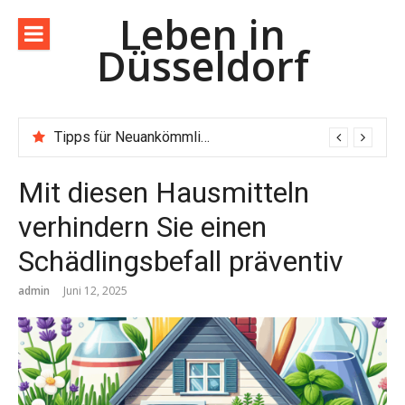
Direkt
Leben in
zum
Düsseldorf
Inhalt
Tipps für Neuankömmlinge in Düsseldorf – Dein Wegweiser für den Neustart
Mit diesen Hausmitteln
verhindern Sie einen
Schädlingsbefall präventiv
admin
Juni 12, 2025