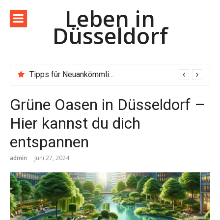
Direkt
Leben in
zum
Düsseldorf
Inhalt
Tipps für Neuankömmlinge in Düsseldorf – Dein Wegweiser für den Neustart
Grüne Oasen in Düsseldorf –
Hier kannst du dich
entspannen
admin
Juni 27, 2024